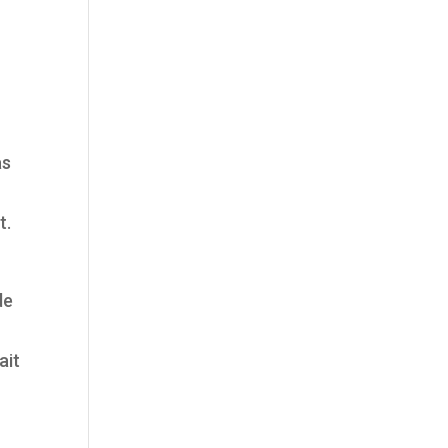
as
t.
de
ait