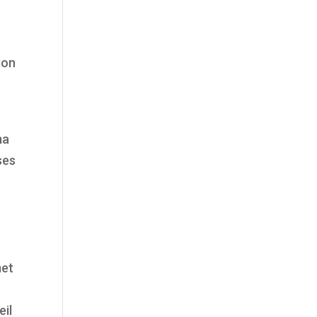
.
ion
ma
ses
met
eil