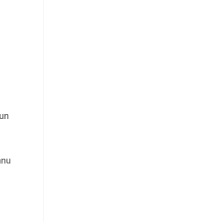
 un
nnu