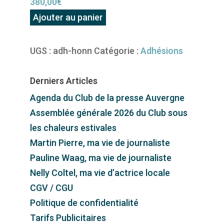
380,00
€
quantité
Ajouter au panier
de
Adhésion
UGS :
adh-honn
Catégorie :
Adhésions
Membres
d'Honneur
Derniers Articles
Agenda du Club de la presse Auvergne
Assemblée générale 2026 du Club sous
les chaleurs estivales
Martin Pierre, ma vie de journaliste
Pauline Waag, ma vie de journaliste
Nelly Coltel, ma vie d’actrice locale
CGV / CGU
Politique de confidentialité
Tarifs Publicitaires