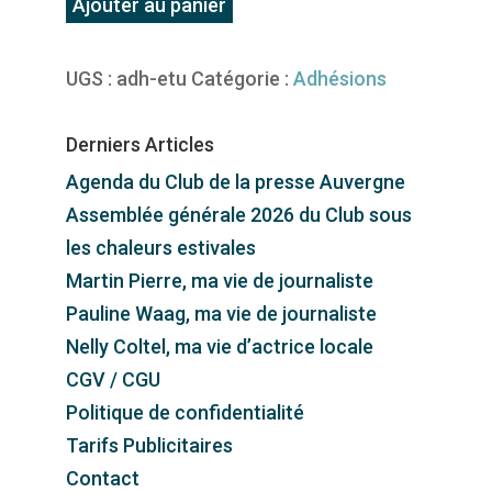
quantité
Ajouter au panier
de
Adhésion
UGS :
adh-etu
Catégorie :
Adhésions
Étudiant
Derniers Articles
Agenda du Club de la presse Auvergne
Assemblée générale 2026 du Club sous
les chaleurs estivales
Martin Pierre, ma vie de journaliste
Pauline Waag, ma vie de journaliste
Nelly Coltel, ma vie d’actrice locale
CGV / CGU
Politique de confidentialité
Tarifs Publicitaires
Contact