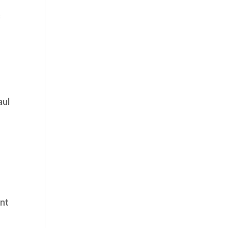
s
aul
ent