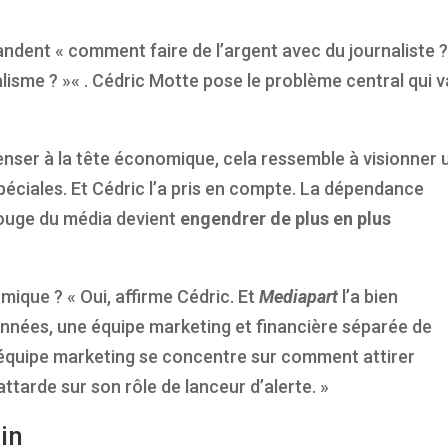
mandent
«
comment faire de l’argent avec du journaliste 
alisme ?
»
« . Cédric Motte pose le problème central qui v
penser à la tête économique, cela ressemble à visionner 
péciales. Et Cédric l’a pris en compte. La dépendance
 rouge du média devient
engendrer de plus en plus
ique ? « Oui, affirme Cédric. Et
Mediapart
l’a bien
rs années, une équipe marketing et financière séparée de
 L’équipe marketing se concentre sur comment attirer
s’attarde sur son rôle de lanceur d’alerte. »
ain