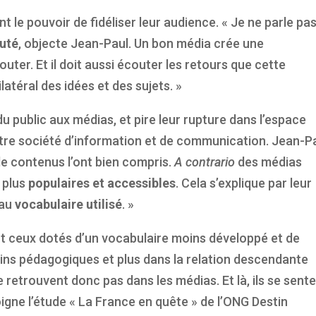
t le pouvoir de fidéliser leur audience. « Je ne parle pa
uté
, objecte Jean-Paul. Un bon média crée une
ter. Et il doit aussi écouter les retours que cette
atéral des idées et des sujets. »
u public aux médias, et pire leur rupture dans l’espace
notre société d’information et de communication. Jean-P
s de contenus l’ont bien compris.
A
contrario
des médias
n plus
populaires et accessibles
. Cela s’explique par leur
 au
vocabulaire utilisé
. »
nt ceux dotés d’un vocabulaire moins développé et de
ns pédagogiques et plus dans la relation descendante
e retrouvent donc pas dans les médias. Et là, ils se sent
gne l’étude « La France en quête » de l’ONG Destin