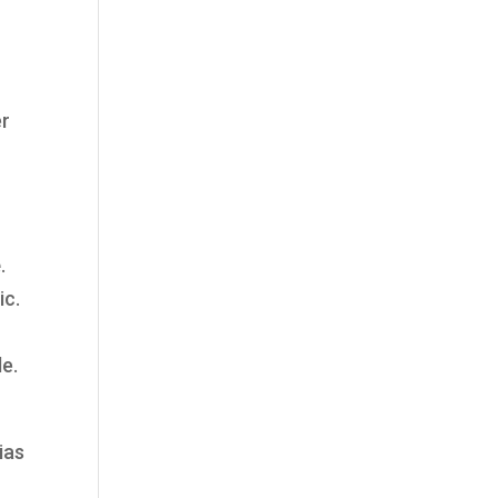
er
e
.
ic.
le.
ias