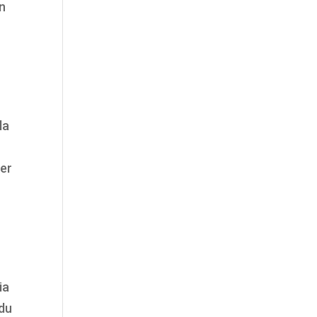
n
la
ger
ia
 du