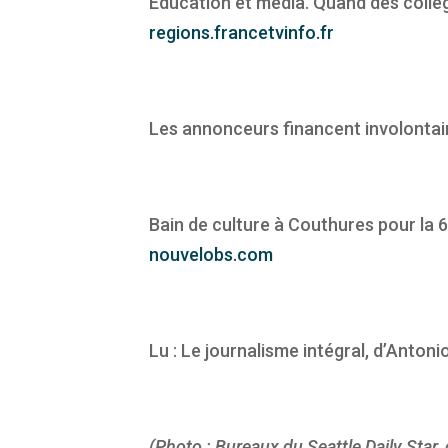
Education et média. Quand des collég
regions.francetvinfo.fr
Les annonceurs financent involontai
Bain de culture à Couthures pour la 6
nouvelobs.com
Lu : Le journalisme intégral, d’Anton
(Photo : Bureaux du Seattle Daily Sta