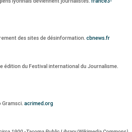
iens lyonnais deviennent journalistes.
france3-
rement des sites de désinformation.
cbnews.fr
e édition du Festival international du Journalisme.
io Gramsci.
acrimed.org
r, circa 1900 -Tacoma Public Library/Wikimedia Commons)