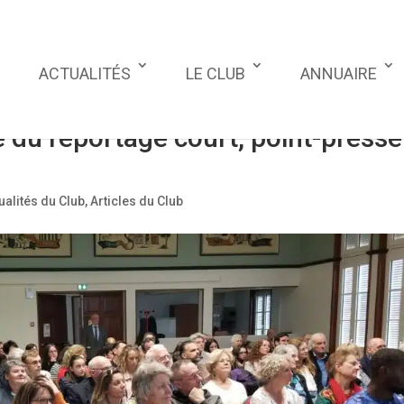
ACTUALITÉS
LE CLUB
ANNUAIRE
du reportage court, point-presse
ualités du Club
,
Articles du Club