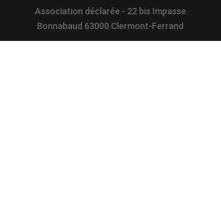
Association déclarée - 22 bis Impasse
Bonnabaud 63000 Clermont-Ferrand